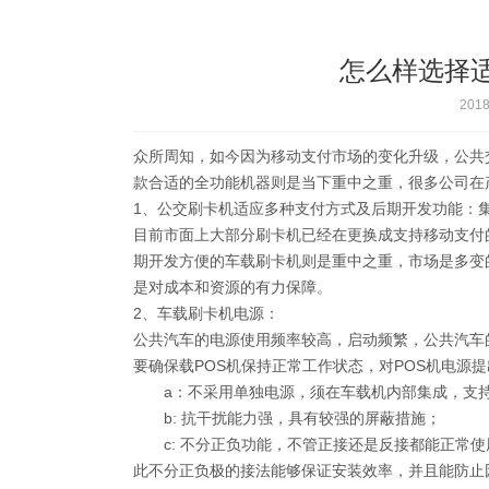
怎么样选择
2018
众所周知，如今因为移动支付市场的变化升级，公共
款合适的全功能机器则是当下重中之重，很多公司在
1、公交刷卡机适应多种支付方式及后期开发功能：
目前市面上大部分刷卡机已经在更换成支持移动支付
期开发方便的车载刷卡机则是重中之重，市场是多变
是对成本和资源的有力保障。
2、车载刷卡机电源：
公共汽车的电源使用频率较高，启动频繁，公共汽车
要确保载POS机保持正常工作状态，对POS机电源
a：不采用单独电源，须在车载机内部集成，支持宽电
b: 抗干扰能力强，具有较强的屏蔽措施；
c: 不分正负功能，不管正接还是反接都能正常使
此不分正负极的接法能够保证安装效率，并且能防止