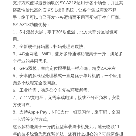
支持方式使得速云物联的SY-AZ18适用于各个场合，并且其
搭载性价比高的安卓5.1操作系统，让各个集成商爱不释
手，终于可以自己开发业务逻辑而不用再受制于生产厂商。
SY-AZ18功能优势：
1、5寸液晶大屏，零下30°耐低温，北方大部分区域也可
用。
2、全新硬件解码器，扫码处理速度快。
3、4G全网通，WiFi，蓝牙多种通讯功能集于一身，满足多
个行业的共同需求。
4、GPS双模，室内定位跟手机一样准确，精度2米左右
5、安卓的多线程处理模式一直是优于单片机的，一个应用
跑多个线程完全没问题。
6、工业抗震，满足公交车复杂环境所需。
7、7-41V宽电压，无需车载电源，接线不分正负极，安装
方便可靠。
8、支持Apple Pay，NFC支付，银联闪付，乘车码，全国
一卡通等支付方式。
这么多功能集于一身的新型车载刷卡机宠儿，速云物联11
年的技术经验为您保驾护航，还有什么担心的？可能需要担