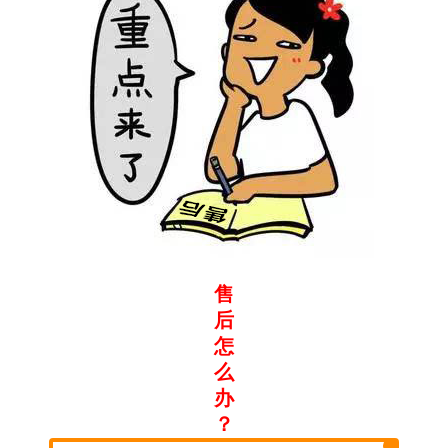
售
后
怎
么
办
？