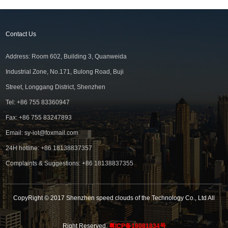
Contact Us
Address: Room 602, Building 3, Quanweida
Industrial Zone, No.171, Bulong Road, Buji
Street, Longgang District, Shenzhen
Tel: +86 755 83360947
Fax: +86 755 83247893
Email: sy-iot@foxmail.com
24H hotline: +86 18138837357
Complaints & Suggestions: +86 18138837355
CopyRight © 2017 Shenzhen speed clouds of the Technology Co., Ltd All
Right Reserved.
粤ICP备18081834号